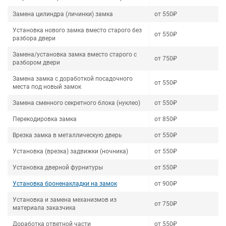
Замена цилиндра (личинки) замка
от 550₽
Установка нового замка вместо старого без
от 550₽
разбора двери
Замена/установка замка вместо старого с
от 750₽
разбором двери
Замена замка с доработкой посадочного
от 550₽
места под новый замок
Замена сменного секретного блока (нуклео)
от 550₽
Перекодировка замка
от 850₽
Врезка замка в металлическую дверь
от 550₽
Установка (врезка) задвижки (ночника)
от 550₽
Установка дверной фурнитуры
от 550₽
Установка броненакладки на замок
от 900₽
Установка и замена механизмов из
от 750₽
материала заказчика
Доработка ответной части
от 550₽