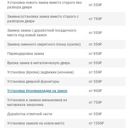
Установка нового замка вместо старого без
от 550₽
разбора двери
Замена/установка замка вместо старого с
от 750₽
разбором двери
Замена замка с доработкой посадочного
от 550₽
места под новый замок
Замена сменного секретного блока (нуклео)
от 550₽
Перекодировка замка
от 850₽
Врезка замка в металлическую дверь
от 550₽
Установка (врезка) задвижки (ночника)
от 550₽
Установка дверной фурнитуры
от 550₽
Установка броненакладки на замок
от 900₽
Установка и замена механизмов из
от 750₽
материала заказчика
Доработка ответной части
от 550₽
Установка замков на новое место
от 1550₽