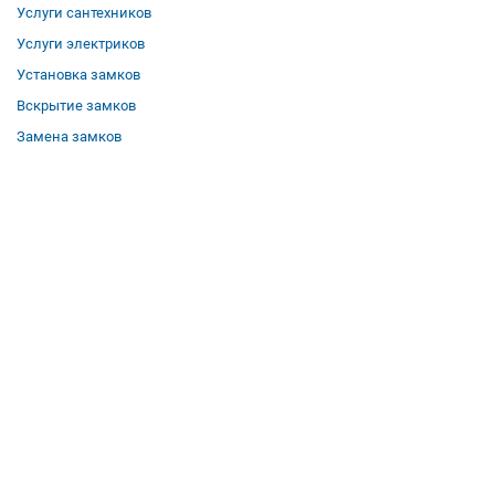
Услуги сантехников
Услуги электриков
Установка замков
Вскрытие замков
Замена замков
О компании
Гарантии
Отзывы
Вакансии
Контакты
Все услуги
Полезная информация
Где мы работаем