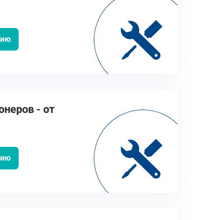
цию
неров - от
цию