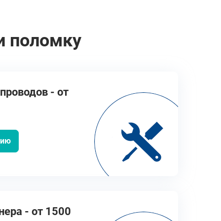
и поломку
проводов - от
цию
ера - от 1500