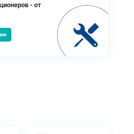
ионеров - от
цию