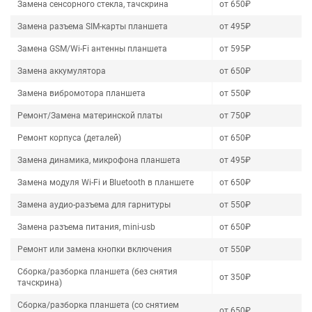
Замена сенсорного стекла, тачскрина
от 650₽
Замена разъема SIM-карты планшета
от 495₽
Замена GSM/Wi-Fi антенны планшета
от 595₽
Замена аккумулятора
от 650₽
Замена вибромотора планшета
от 550₽
Ремонт/Замена материнской платы
от 750₽
Ремонт корпуса (деталей)
от 650₽
Замена динамика, микрофона планшета
от 495₽
Замена модуля Wi-Fi и Bluetooth в планшете
от 650₽
Замена аудио-разъема для гарнитуры
от 550₽
Замена разъема питания, mini-usb
от 650₽
Ремонт или замена кнопки включения
от 550₽
Сборка/разборка планшета (без снятия
от 350₽
тачскрина)
Сборка/разборка планшета (со снятием
от 650₽