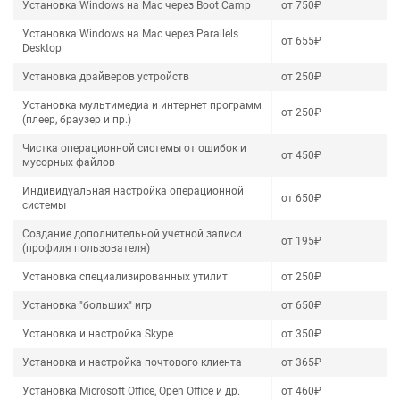
Установка Windows на Mac через Boot Camp
от 750₽
Установка Windows на Mac через Parallels
от 655₽
Desktop
Установка драйверов устройств
от 250₽
Установка мультимедиа и интернет программ
от 250₽
(плеер, браузер и пр.)
Чистка операционной системы от ошибок и
от 450₽
мусорных файлов
Индивидуальная настройка операционной
от 650₽
системы
Создание дополнительной учетной записи
от 195₽
(профиля пользователя)
Установка специализированных утилит
от 250₽
Установка "больших" игр
от 650₽
Установка и настройка Skype
от 350₽
Установка и настройка почтового клиента
от 365₽
Установка Microsoft Office, Open Office и др.
от 460₽