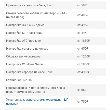
Прокладка сетевого кабеля, 1 м
от 50₽
Обжим сетевого кабеля коннектором RJ-45
от 495₽
(витая пара)
Настройка 3G и 4G модема
от 495₽
Настройка SIP телефонии
от 495₽
Настройка АТС "под ключ"
от 1850₽
Настройка сетевого принтера
от 650₽
Обслуживание серверов
от 1250₽
Настройка Windows Server
от 1850₽
Настройка сервера на базе Linux
от 4350₽
Стационарные ПК
Профилактика - Чистка системного блока
от 650₽
пыли + замена термопасты
Установка/
замена системы охлаждения ЦП
от 750₽
(кулера)