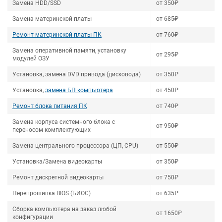
Замена HDD/SSD
от 350₽
Замена материнской платы
от 685₽
Ремонт материнской платы ПК
от 760₽
Замена оперативной памяти, установку
от 295₽
модулей ОЗУ
Установка, замена DVD привода (дисковода)
от 350₽
Установка,
замена БП компьютера
от 450₽
Ремонт блока питания ПК
от 740₽
Замена корпуса системного блока с
от 950₽
переносом комплектующих
Замена центрального процессора (ЦП, CPU)
от 550₽
Установка/Замена видеокарты
от 350₽
Ремонт дискретной видеокарты
от 750₽
Перепрошивка BIOS (БИОС)
от 635₽
Сборка компьютера на заказ любой
от 1650₽
конфигурации