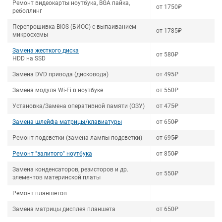
Ремонт видеокарты ноутбука, BGA пайка,
от 1750₽
реболлинг
Перепрошивка BIOS (БИОС) с выпаиванием
от 1785₽
микросхемы
Замена жесткого диска
от 580₽
HDD на SSD
Замена DVD привода (дисковода)
от 495₽
Замена модуля Wi-Fi в ноутбуке
от 550₽
Установка/Замена оперативной памяти (ОЗУ)
от 475₽
Замена шлейфа матрицы/клавиатуры
от 650₽
Ремонт подсветки (замена лампы подсветки)
от 695₽
Ремонт "залитого" ноутбука
от 850₽
Замена конденсаторов, резисторов и др.
от 550₽
элементов материнской платы
Ремонт планшетов
Замена матрицы дисплея планшета
от 650₽