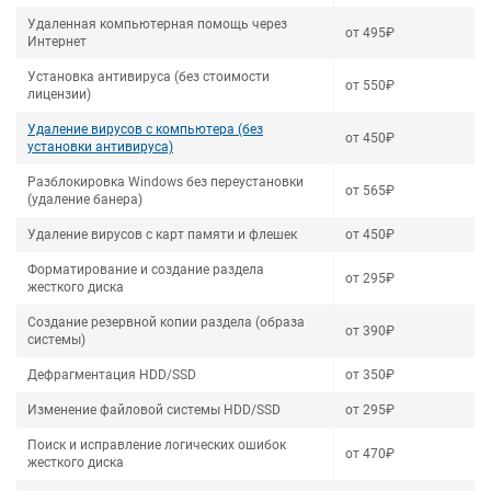
Удаленная компьютерная помощь через
от 495₽
Интернет
Установка антивируса (без стоимости
от 550₽
лицензии)
Удаление вирусов с компьютера (без
от 450₽
установки антивируса)
Разблокировка Windows без переустановки
от 565₽
(удаление банера)
Удаление вирусов с карт памяти и флешек
от 450₽
Форматирование и создание раздела
от 295₽
жесткого диска
Создание резервной копии раздела (образа
от 390₽
системы)
Дефрагментация HDD/SSD
от 350₽
Изменение файловой системы HDD/SSD
от 295₽
Поиск и исправление логических ошибок
от 470₽
жесткого диска