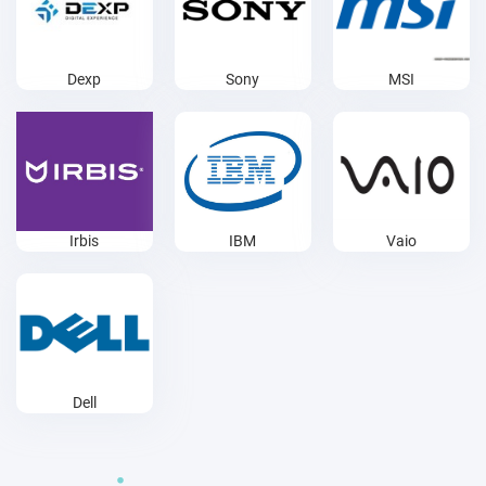
Dexp
Sony
MSI
Irbis
IBM
Vaio
Dell