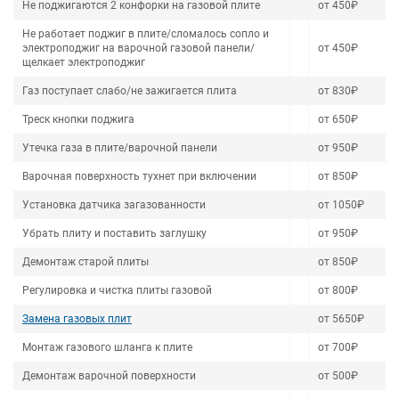
Не поджигаются 2 конфорки на газовой плите
от 450₽
Не работает поджиг в плите/сломалось сопло и
электроподжиг на варочной газовой панели/
от 450₽
щелкает электроподжиг
Газ поступает слабо/не зажигается плита
от 830₽
Треск кнопки поджига
от 650₽
Утечка газа в плите/варочной панели
от 950₽
Варочная поверхность тухнет при включении
от 850₽
Установка датчика загазованности
от 1050₽
Убрать плиту и поставить заглушку
от 950₽
Демонтаж старой плиты
от 850₽
Регулировка и чистка плиты газовой
от 800₽
Замена газовых плит
от 5650₽
Монтаж газового шланга к плите
от 700₽
Демонтаж варочной поверхности
от 500₽