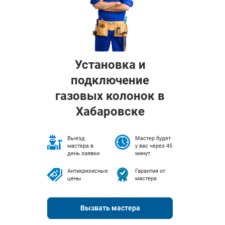
Установка и
подключение
газовых колонок в
Хабаровске
Выезд
Мастер будет
мастера в
у вас через 45
день заявки
минут
Антикризисные
Гарантия от
цены
мастера
Вызвать мастера