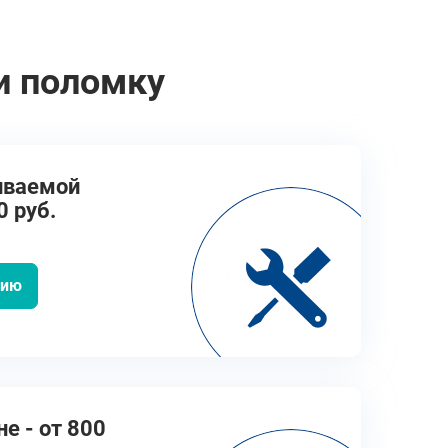
и поломку
иваемой
0 руб.
цию
не - от 800