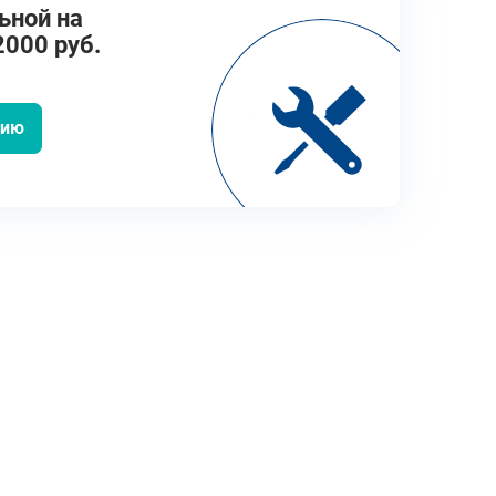
ьной на
2000 руб.
цию