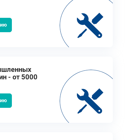
цию
ышленных
н - от 5000
цию