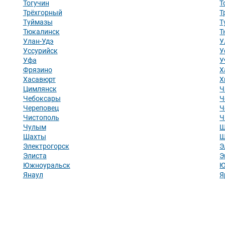
Тогучин
Т
Трёхгорный
Т
Туймазы
Т
Тюкалинск
Т
Улан-Удэ
У
Уссурийск
У
Уфа
У
Фрязино
Х
Хасавюрт
Х
Цимлянск
Ч
Чебоксары
Ч
Череповец
Ч
Чистополь
Ч
Чулым
Ш
Шахты
Ш
Электрогорск
Э
Элиста
Э
Южноуральск
Ю
Янаул
Я