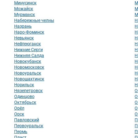
Минусинск
М
Можайск
М
Мурманск
М
Набережные челны
Н
Назрань
Н
Наро-Фоминск
Н
Невьянск
Н
Нефтеюганск
Н
Нижние Серги
Н
Нижняя Салда
Н
Новокубанск
Н
Новомосковск
Н
Новоуральск
Н
Новошахтинск
Н
Норильск
Н
Нязепетровск
О
Одинцово
О
Октябрьск
О
Орёл
О
Орск
О
Павловский
П
Первоуральск
П
Пермь
П
Пласт
П