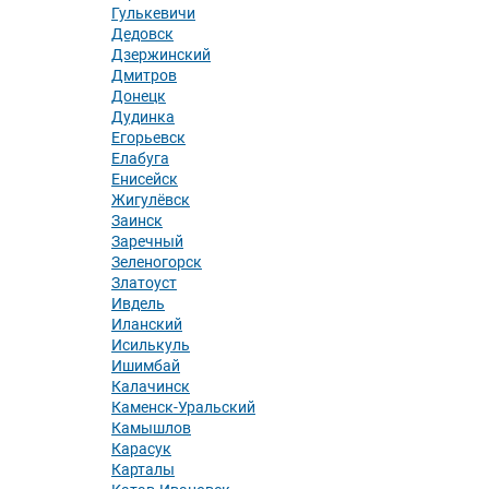
Гулькевичи
Дедовск
Дзержинский
Дмитров
Донецк
Дудинка
Егорьевск
Елабуга
Енисейск
Жигулёвск
Заинск
Заречный
Зеленогорск
Златоуст
Ивдель
Иланский
Исилькуль
Ишимбай
Калачинск
Каменск-Уральский
Камышлов
Карасук
Карталы