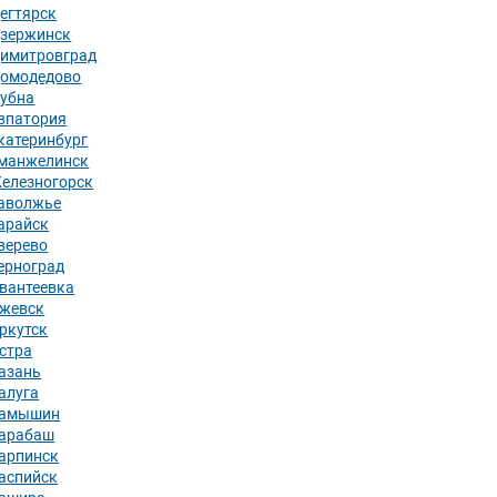
егтярск
зержинск
имитровград
омодедово
убна
впатория
катеринбург
манжелинск
елезногорск
аволжье
арайск
верево
ерноград
вантеевка
жевск
ркутск
стра
азань
алуга
амышин
арабаш
арпинск
аспийск