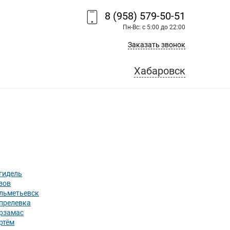
8 (958) 579-50-51
Пн-Вс: с 5:00 до 22:00
Заказать звонок
Хабаровск
гидель
зов
льметьевск
прелевка
рзамас
ртём