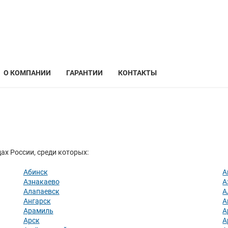
О КОМПАНИИ
ГАРАНТИИ
КОНТАКТЫ
ах России, среди которых:
Абинск
А
Азнакаево
А
Алапаевск
А
Ангарск
А
Арамиль
А
Арск
А