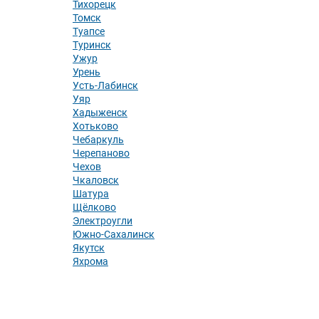
Тихорецк
Томск
Туапсе
Туринск
Ужур
Урень
Усть-Лабинск
Уяр
Хадыженск
Хотьково
Чебаркуль
Черепаново
Чехов
Чкаловск
Шатура
Щёлково
Электроугли
Южно-Сахалинск
Якутск
Яхрома