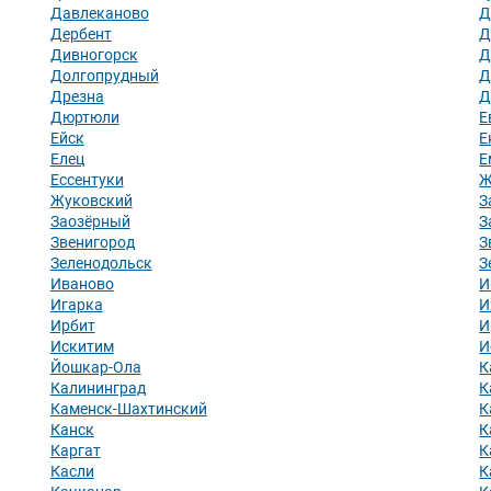
Давлеканово
Д
Дербент
Д
Дивногорск
Д
Долгопрудный
Д
Дрезна
Д
Дюртюли
Е
Ейск
Е
Елец
Е
Ессентуки
Ж
Жуковский
З
Заозёрный
З
Звенигород
З
Зеленодольск
З
Иваново
И
Игарка
И
Ирбит
И
Искитим
И
Йошкар-Ола
К
Калининград
К
Каменск-Шахтинский
К
Канск
К
Каргат
К
Касли
К