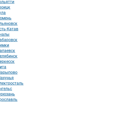
ольятти
роицк
ула
юмень
льяновск
сть-Катав
чалы
абаровск
имки
апаевск
елябинск
еркесск
ита
арыпово
ахунья
лектросталь
нгельс
рюзань
рославль