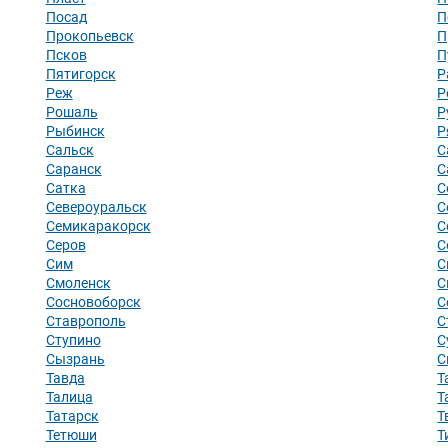
Посад
П
Прокопьевск
П
Псков
П
Пятигорск
Р
Реж
Р
Рошаль
Р
Рыбинск
Р
Сальск
С
Саранск
С
Сатка
С
Североуральск
С
Семикаракорск
С
Серов
С
Сим
С
Смоленск
С
Сосновоборск
С
Ставрополь
С
Ступино
С
Сызрань
С
Тавда
Т
Талица
Т
Татарск
Т
Тетюши
Т