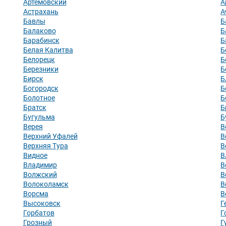
Артёмовский
А
Астрахань
А
Бавлы
Б
Балаково
Б
Барабинск
Б
Белая Калитва
Б
Белорецк
Б
Березники
Б
Бирск
Б
Богородск
Б
Болотное
Б
Братск
Б
Бугульма
Б
Верея
В
Верхний Уфалей
В
Верхняя Тура
В
Видное
В
Владимир
В
Волжский
В
Волоколамск
В
Ворсма
В
Высоковск
Г
Горбатов
Г
Грозный
Г