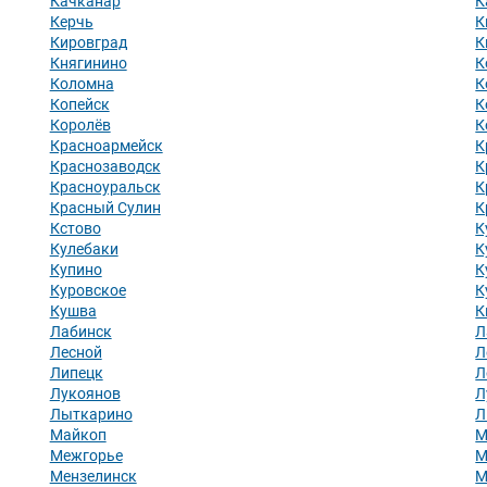
Качканар
К
Керчь
К
Кировград
К
Княгинино
К
Коломна
К
Копейск
К
Королёв
К
Красноармейск
К
Краснозаводск
К
Красноуральск
К
Красный Сулин
К
Кстово
К
Кулебаки
К
Купино
К
Куровское
К
Кушва
К
Лабинск
Л
Лесной
Л
Липецк
Л
Лукоянов
Л
Лыткарино
Л
Майкоп
М
Межгорье
М
Мензелинск
М