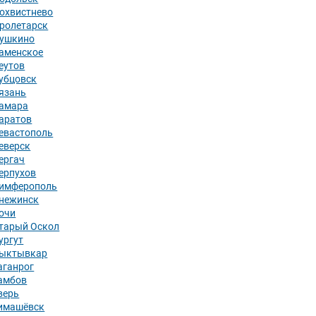
охвистнево
ролетарск
ушкино
аменское
еутов
убцовск
язань
амара
аратов
евастополь
еверск
ергач
ерпухов
имферополь
нежинск
очи
тарый Оскол
ургут
ыктывкар
аганрог
амбов
верь
имашёвск