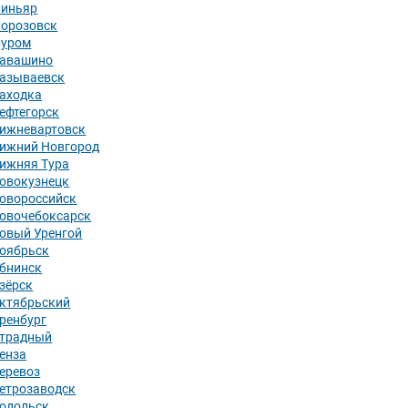
иньяр
орозовск
уром
авашино
азываевск
аходка
ефтегорск
ижневартовск
ижний Новгород
ижняя Тура
овокузнецк
овороссийск
овочебоксарск
овый Уренгой
оябрьск
бнинск
зёрск
ктябрьский
ренбург
традный
енза
еревоз
етрозаводск
одольск