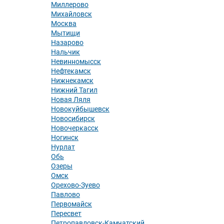
Миллерово
Михайловск
Москва
Мытищи
Назарово
Нальчик
Невинномысск
Нефтекамск
Нижнекамск
Нижний Тагил
Новая Ляля
Новокуйбышевск
Новосибирск
Новочеркасск
Ногинск
Нурлат
Обь
Озеры
Омск
Орехово-Зуево
Павлово
Первомайск
Пересвет
Петропавловск-Камчатский