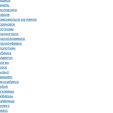
ашира
инель
исловодск
овров
омсомольск-на-Амуре
ореновск
острома
расногорск
раснознаменск
расноуфимск
ропоткин
убинка
умертау
урган
урск
ызыл
аишево
есосибирск
обня
уховицы
юберцы
амадыш
елеуз
иасс