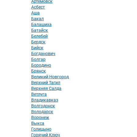
Артёмовск
Асбест
Аша
Бакал
Балашиха
Батайск
Белебей
Бердск
Бийск
Богданович
Болгар
Бородино
Брянск
Великий Новгород
Верхний Тагил
Верхняя Салда
Ветлуга
Владикавказ
Волгодонск
Володарск
Воронеж
Выкса
Голицыно
Горячий Ключ