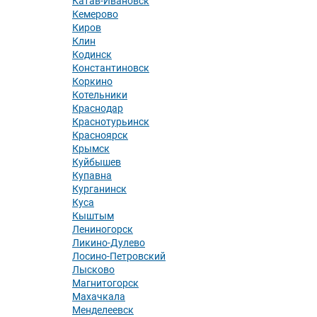
Катав-Ивановск
Кемерово
Киров
Клин
Кодинск
Константиновск
Коркино
Котельники
Краснодар
Краснотурьинск
Красноярск
Крымск
Куйбышев
Купавна
Курганинск
Куса
Кыштым
Лениногорск
Ликино-Дулево
Лосино-Петровский
Лысково
Магнитогорск
Махачкала
Менделеевск