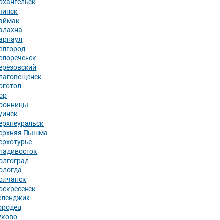
рхангельск
чинск
аймак
алахна
арнаул
елгород
елореченск
ерёзовский
лаговещенск
оготол
ор
ронницы
уинск
ерхнеуральск
ерхняя Пышма
ерхотурье
ладивосток
олгоград
ологда
олчанск
оскресенск
еленджик
ородец
уково