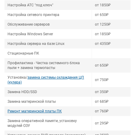
Настройка АТС "под ключ"
от 1850₽
Настройка сетевого принтера
от 650₽
Обслуживание серверов
от 1250₽
Настройка Windows Server
от 1850₽
Настройка сервера на базе Linux
от 4350₽
Стационарные ПК
Профилактика - Чистка системного блока
от 650₽
пыли + замена термопасты
Установка/
замена системы охлаждения ЦП
от 750₽
(кулера)
Замена HDD/SSD
от 350₽
Замена материнской платы
от 685₽
Ремонт материнской платы ПК
от 760₽
Замена оперативной памяти, установку
от 295₽
модулей ОЗУ