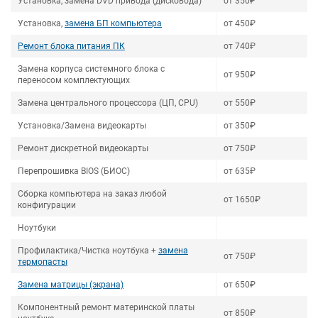
Установка, замена DVD привода (дисковода)
от 350₽
Установка,
замена БП компьютера
от 450₽
Ремонт блока питания ПК
от 740₽
Замена корпуса системного блока с
от 950₽
переносом комплектующих
Замена центрального процессора (ЦП, CPU)
от 550₽
Установка/Замена видеокарты
от 350₽
Ремонт дискретной видеокарты
от 750₽
Перепрошивка BIOS (БИОС)
от 635₽
Сборка компьютера на заказ любой
от 1650₽
конфигурации
Ноутбуки
Профилактика/Чистка ноутбука +
замена
от 750₽
термопасты
Замена матрицы (экрана)
от 650₽
Компонентный ремонт материнской платы
от 850₽