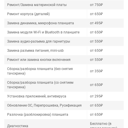
Ремонт/Замена материнской платы
от 750₽
Ремонт корпуса (деталей)
от 650₽
Замена динамика, микрофона планшета
от 495₽
Замена модуля Wi-Fi и Bluetooth в планшете
от 650₽
Замена аудио-разъема для гарнитуры
от 550₽
Замена разъема питания, mini-usb
от 650₽
Ремонт или замена кнопки включения
от 550₽
Сборка/разборка планшета (без снятия
от 350₽
тачскрина)
Сборка/разборка планшета (со снятием
от 650₽
тачскрина)
Установка приложений, антивируса
от 295₽
Обновление ОС, Перепрошивка, Русификация
от 650₽
Разлочка (разблокировка) планшета
от 650₽
Бесплатно (в
Диагностика