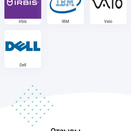
Irbis
IBM
Vaio
Dell