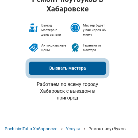
Хабаровске
Выезд
Мастер будет
мастера в
у вас через 45
день заявки
минут
Антикризисные
Гарантия от
цены
мастера
Вызвать мастера
Работаем по всему городу
Хабаровск с выездом в
пригород
PochinimTut в Хабаровске
Услуги
Ремонт ноутбуков