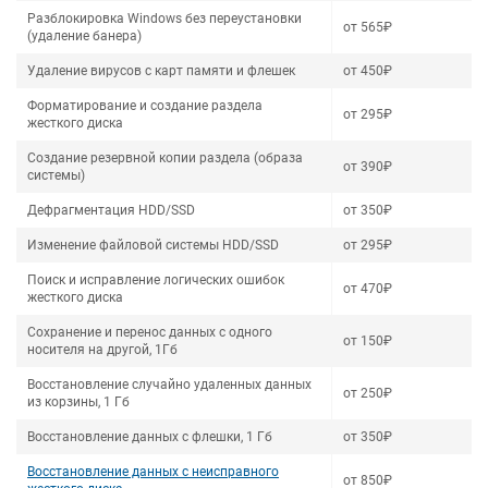
Разблокировка Windows без переустановки
от 565₽
(удаление банера)
Удаление вирусов с карт памяти и флешек
от 450₽
Форматирование и создание раздела
от 295₽
жесткого диска
Создание резервной копии раздела (образа
от 390₽
системы)
Дефрагментация HDD/SSD
от 350₽
Изменение файловой системы HDD/SSD
от 295₽
Поиск и исправление логических ошибок
от 470₽
жесткого диска
Сохранение и перенос данных с одного
от 150₽
носителя на другой, 1Гб
Восстановление случайно удаленных данных
от 250₽
из корзины, 1 Гб
Восстановление данных с флешки, 1 Гб
от 350₽
Восстановление данных с неисправного
от 850₽