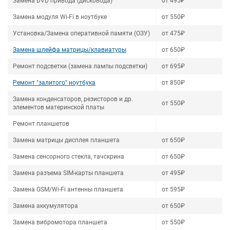
Замена DVD привода (дисковода)
от 495₽
Замена модуля Wi-Fi в ноутбуке
от 550₽
Установка/Замена оперативной памяти (ОЗУ)
от 475₽
Замена шлейфа матрицы/клавиатуры
от 650₽
Ремонт подсветки (замена лампы подсветки)
от 695₽
Ремонт "залитого" ноутбука
от 850₽
Замена конденсаторов, резисторов и др.
от 550₽
элементов материнской платы
Ремонт планшетов
Замена матрицы дисплея планшета
от 650₽
Замена сенсорного стекла, тачскрина
от 650₽
Замена разъема SIM-карты планшета
от 495₽
Замена GSM/Wi-Fi антенны планшета
от 595₽
Замена аккумулятора
от 650₽
Замена вибромотора планшета
от 550₽