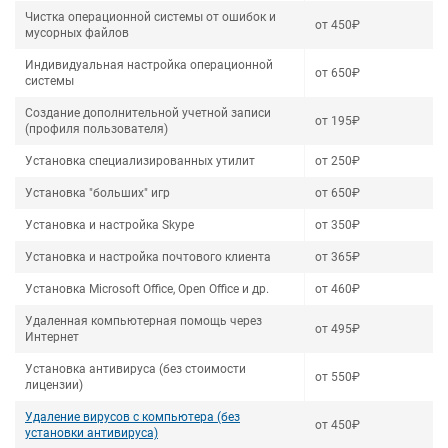
Чистка операционной системы от ошибок и
от 450₽
мусорных файлов
Индивидуальная настройка операционной
от 650₽
системы
Создание дополнительной учетной записи
от 195₽
(профиля пользователя)
Установка специализированных утилит
от 250₽
Установка "больших" игр
от 650₽
Установка и настройка Skype
от 350₽
Установка и настройка почтового клиента
от 365₽
Установка Microsoft Office, Open Office и др.
от 460₽
Удаленная компьютерная помощь через
от 495₽
Интернет
Установка антивируса (без стоимости
от 550₽
лицензии)
Удаление вирусов с компьютера (без
от 450₽
установки антивируса)