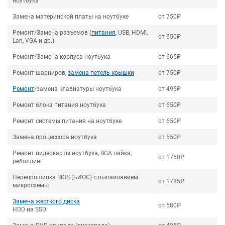
ноутбука
Замена материнской платы на ноутбуке
от 750₽
Ремонт/Замена разъемов (
питания
, USB, HDMI,
от 650₽
Lan, VGA и др.)
Ремонт/Замена корпуса ноутбука
от 665₽
Ремонт шарниров,
замена петель крышки
от 750₽
Ремонт
/замена клавиатуры ноутбука
от 495₽
Ремонт блока питания ноутбука
от 650₽
Ремонт системы питания на ноутбуке
от 650₽
Замена процессора ноутбука
от 550₽
Ремонт видеокарты ноутбука, BGA пайка,
от 1750₽
реболлинг
Перепрошивка BIOS (БИОС) с выпаиванием
от 1785₽
микросхемы
Замена жесткого диска
от 580₽
HDD на SSD